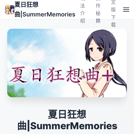
文
夏日狂想
法
作
版
介
秘
曲|SummerMemories
下
绍
籍
载
夏日狂想
曲|SummerMemories