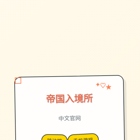
★
✦
♡
帝国入境所
中文官网