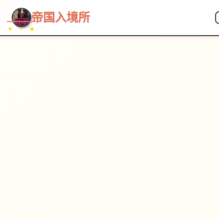
帝国入境所
✦ ✧ ★