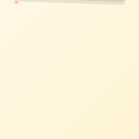
✧
♡
★
♥