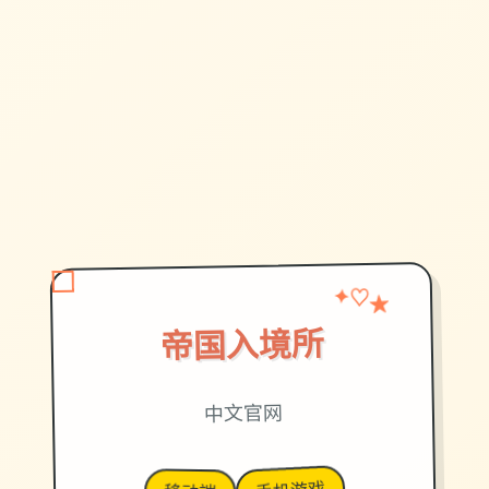
★
✦
♡
帝国入境所
中文官网