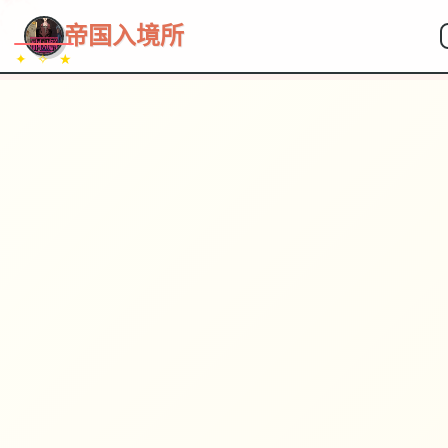
~~~
★
♡
✦
✧
♥
~
→
↗
帝国入境所
✦ ✧ ★