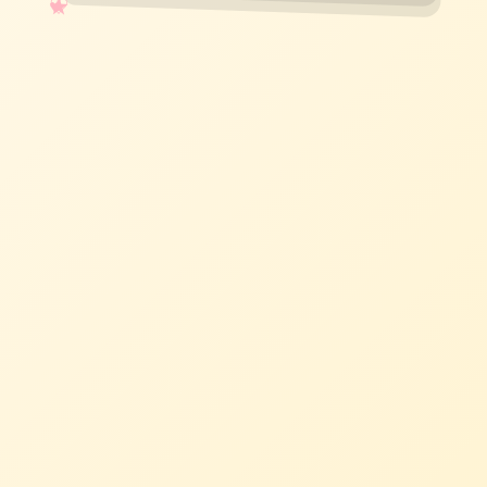
✧
♡
★
♥