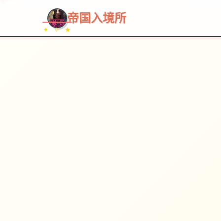
帝国入境所
✦ ✧ ★