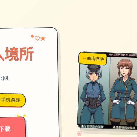
★
✦
♡
入境所
→
↗
点击体验
超棒！
官网
手机游戏
→
✦ ★
下载
✧
♡
★
♥