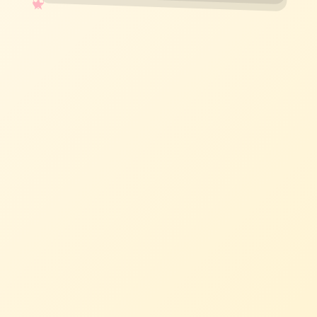
✧
♡
★
♥