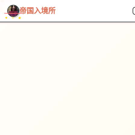
~~~
★
♡
✦
✧
♥
~
→
↗
帝国入境所
✦ ✧ ★