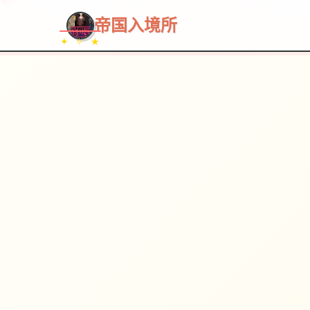
帝国入境所
✦ ✧ ★