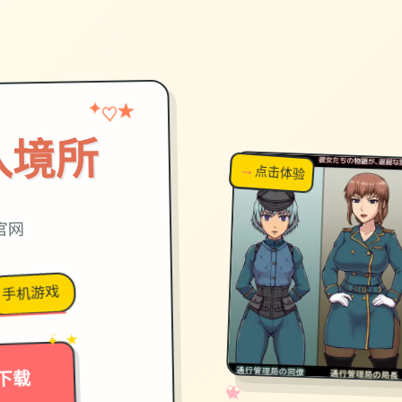
★
✦
♡
入境所
→
↗
点击体验
超棒！
官网
手机游戏
→
✦ ★
下载
✧
♡
★
♥