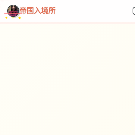
帝国入境所
✦ ✧ ★