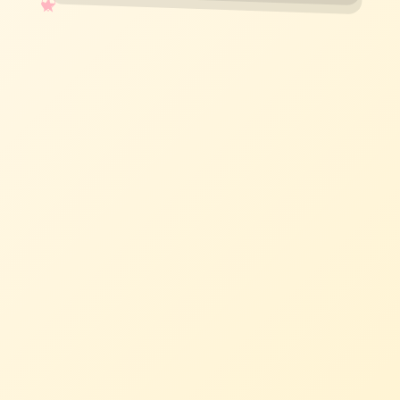
✧
♡
★
♥