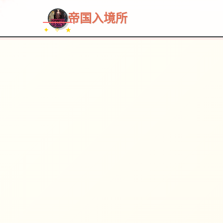
~~~
★
♡
✦
✧
♥
~
帝国入境所
✦ ✧ ★