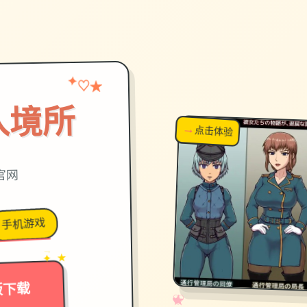
★
✦
♡
入境所
→
↗
点击体验
超棒！
官网
手机游戏
→
✦ ★
版下载
✧
♡
★
♥