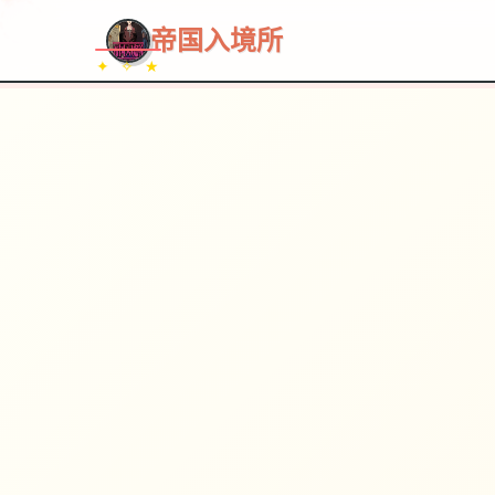
~~~
★
♡
✦
✧
♥
~
帝国入境所
✦ ✧ ★