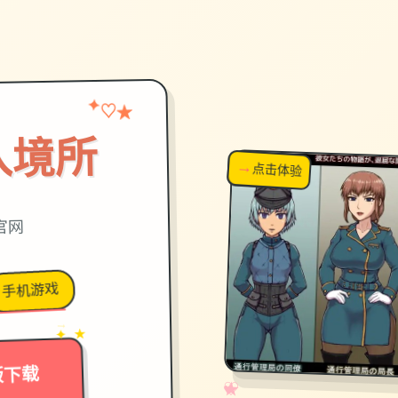
★
✦
♡
入境所
→
↗
点击体验
超棒！
官网
手机游戏
→
✦ ★
版下载
✧
♡
★
♥