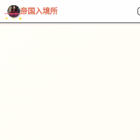
~~~
★
♡
✦
✧
♥
~
→
↗
帝国入境所
✦ ✧ ★