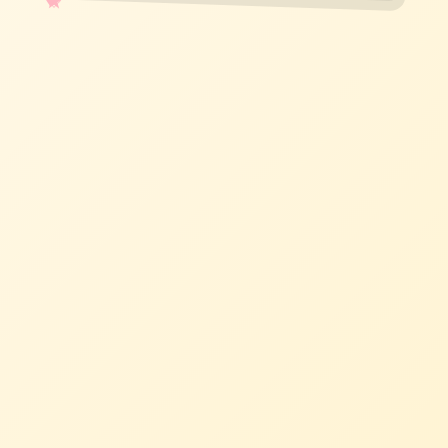
✧
♡
★
♥