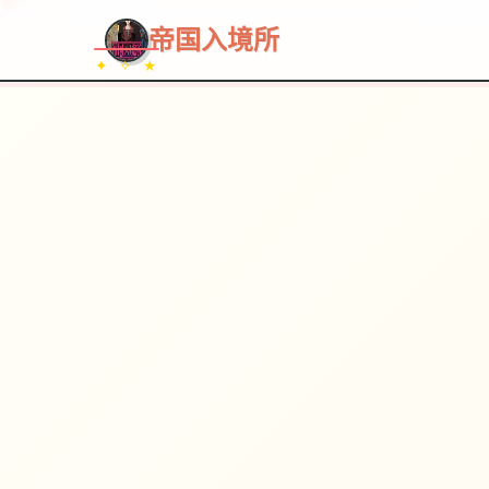
帝国入境所
✦ ✧ ★