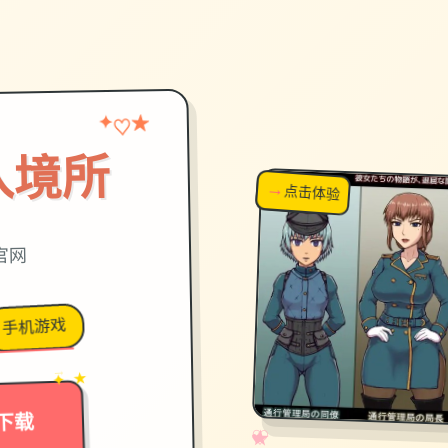
★
✦
♡
入境所
→
↗
点击体验
超棒！
官网
手机游戏
→
✦ ★
下载
✧
♡
★
♥