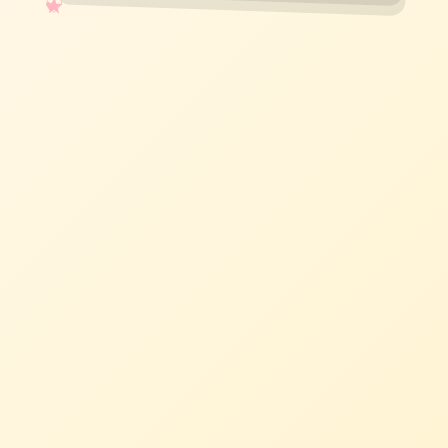
✧
♡
★
♥