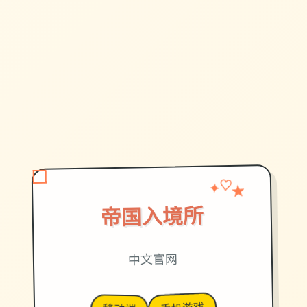
★
✦
♡
帝国入境所
中文官网