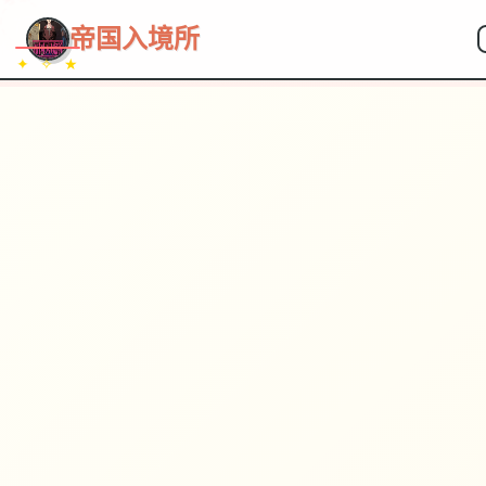
~~~
★
♡
✦
✧
♥
~
帝国入境所
✦ ✧ ★