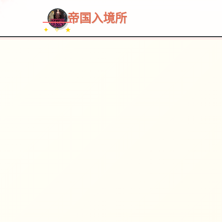
帝国入境所
✦ ✧ ★