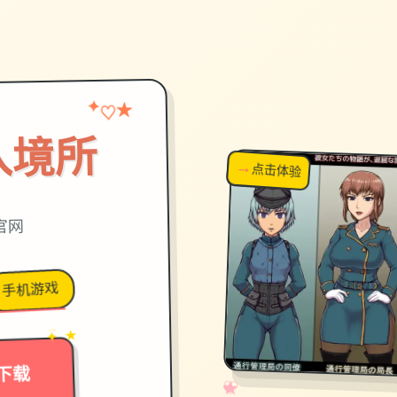
★
✦
♡
入境所
→
↗
点击体验
超棒！
官网
手机游戏
→
✦ ★
下载
✧
♡
★
♥