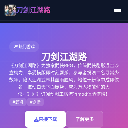
刀剑江湖路
🎆 热门游戏
刀剑江湖路
《刀剑江湖路》为独家武侠RPG，传统武侠剧形混合沙
盒构为，享受横版即时刻厮杀。参与者扮演二名寻常少
数年，陷入江湖武林其血雨腥风，地位于纷争中成即侠
名，搅动白天下面庞势，成为万人物敬仰的大
侠。》》》订阅创图工坊流行mod体验倍增！
#武術
#劇情
直接下载
了解更多