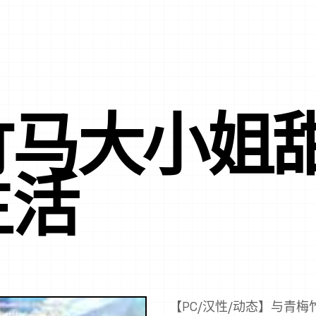
竹马大小姐
生活
【PC/汉性/动态】与青