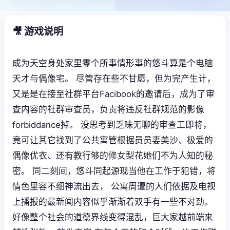
🎥 游戏说明
成为天空身处家里零个所事情形事的悠斗算是个电脑
天才与偶像宅。 尽管存在些不甘愿，但为完产生计，
又是是在接至社群平台Facibook的邀请后，成为了审
查内容的社群审查员，负责将违反社群规范的影像
forbiddance掉。 没思考到乏味无聊的审查工即将，
竟可让其它找到了公共寓管根据员员妻美沙、极爱的
偶像优衣、还有教行够的修女梨花她们不为人知的秘
密。 同二刻间，悠斗同起源现当他在工作于犯错，将
情色里容不细神流出去， 公寓周遭的人们依据及电视
上播报的最新闻内容似乎渐渐着双手有一些不对劲。
好像整个社会的道德界线变得混乱，巨大家越前端来