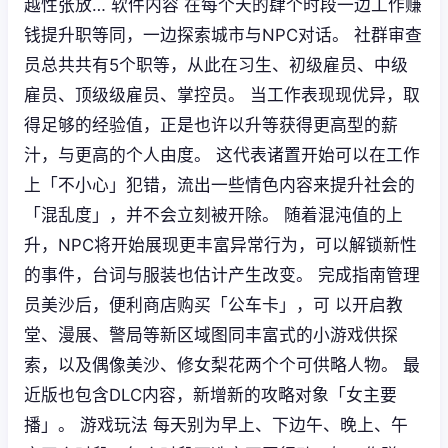
越性张放… 软件内容 在每个天的肆个时段一边工作赚
钱提升职等同，一边探索城市与NPC对话。 社群审查
员总共共有5个职等，从此在习生、初级雇员、中级
雇员、顶级级雇员、掌控员。 当工作表现现优异，取
得足够的经验值，正是也许以升等获得更高型的薪
汁，与更高的个人由度。 这代表诸置开始可以在工作
上「不小心」犯错，流出一些情色内容来提升社会的
「混乱度」，并不会立刻被开除。 随着混沌值的上
升，NPC将开始展现更丰富异常行为，可以解锁新性
的事件，台词与服装也估计产生改变。 完成指南管理
员美沙后，便利商店购买「公车卡」，可 以开启教
堂、漫展、警局等新区域图同丰富式的小游戏供探
索，以及偶像美沙、修女梨花两个个可供略人物。 最
近版也包含DLC内容，新增新的攻略对象「女主要
播」。 游戏玩法 每天别为早上、下边午、晚上、午