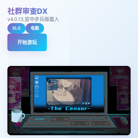
社群审查DX
v4.0.13,官中步兵版载入
SLG
电脑
开始游玩