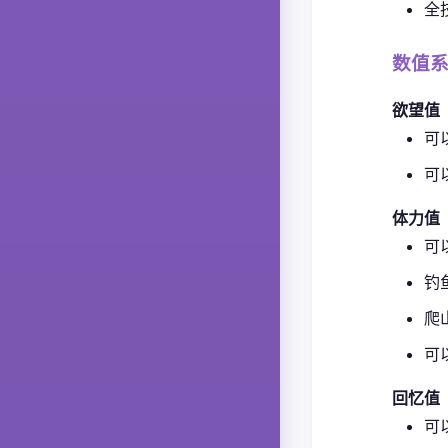
全
数值
欲望值
可
可
体力值
可
钓
爬
可
回忆值
可