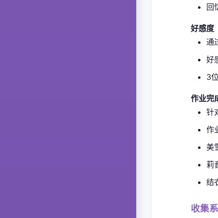
回
好感度
通
好
3
作业完
针
作
美
莉
结
收集