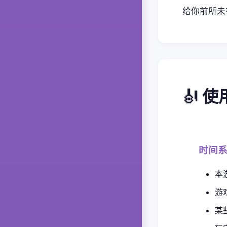
给你前所未
🎻 
时间
本
游
某