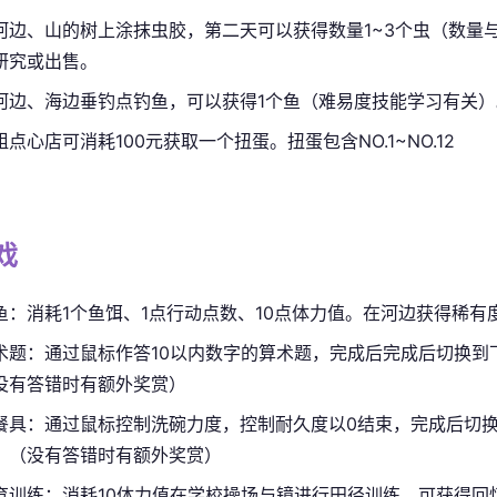
河边、山的树上涂抹虫胶，第二天可以获得数量1~3个虫（数量
研究或出售。
河边、海边垂钓点钓鱼，可以获得1个鱼（难易度技能学习有关）
粗点心店可消耗100元获取一个扭蛋。扭蛋包含NO.1~NO.12
戏
鱼：消耗1个鱼饵、1点行动点数、10点体力值。在河边获得稀有度
术题：通过鼠标作答10以内数字的算术题，完成后完成后切换到
没有答错时有额外奖赏）
餐具：通过鼠标控制洗碗力度，控制耐久度以0结束，完成后切
。（没有答错时有额外奖赏）
育训练：消耗10体力值在学校操场与镜进行田径训练。可获得回