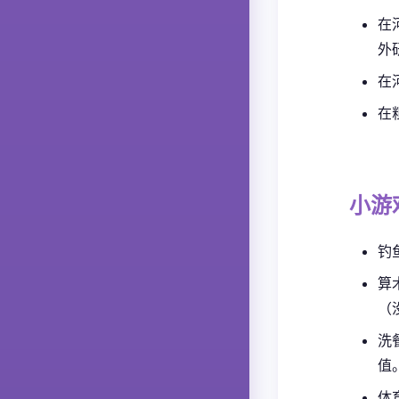
在
外
在
在
小游
钓
算
（
洗
值
体