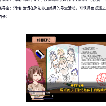
底寻宝：消耗1鱼饵在海边参加美月的寻宝活动。可获得鱼或迷之
拍卡：