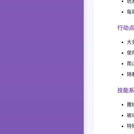
玩
每
行动
大
使
爬
随
技能
撒
被
特