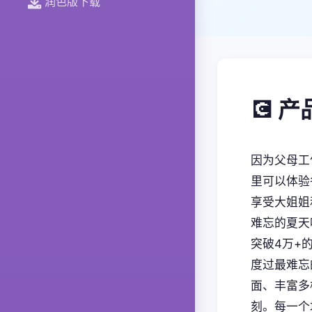
润色版下载
💽 
因为父母工
里可以体验
享受大姐姐
难忘的夏天
突破4万+
度过最难忘
面、丰富多
刻。每一个