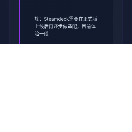
註：Steamdeck需要在正式版
上线后再逐步做适配，目前体
验一般
【正式版】内容包括：
主线&支线：15个大地图（5个
门派）以及其他小地图，百万