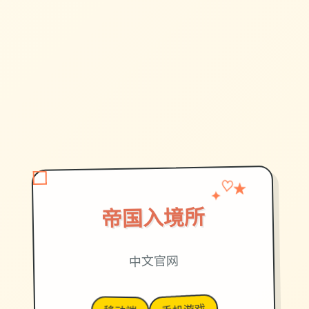
✦
♡
★
帝国入境所
中文官网