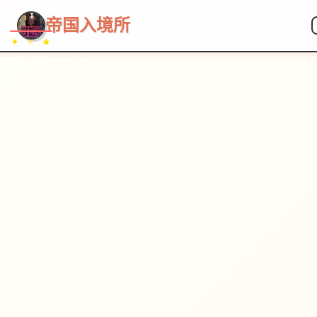
~~~
★
♡
✦
✧
♥
~
→
↗
帝国入境所
✦ ✧ ★