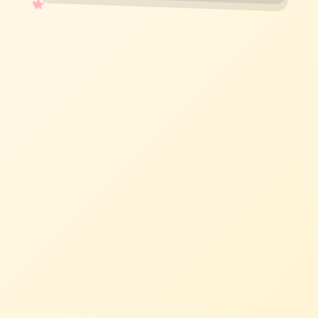
✧
♡
★
♥