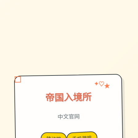
★
✦
♡
帝国入境所
中文官网