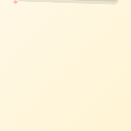
✧
♡
★
♥