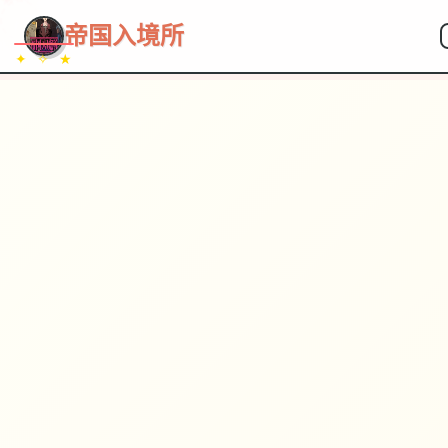
帝国入境所
✦ ✧ ★