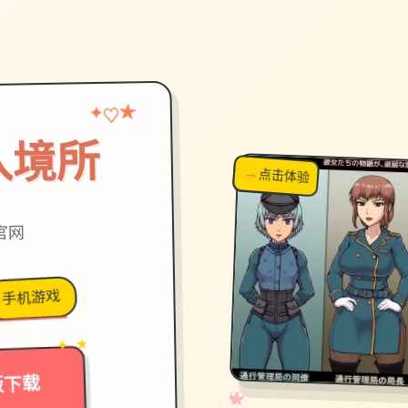
★
♡
✦
入境所
→
↗
点击体验
超棒！
官网
手机游戏
→
✦ ★
版下载
✧
♡
★
♥