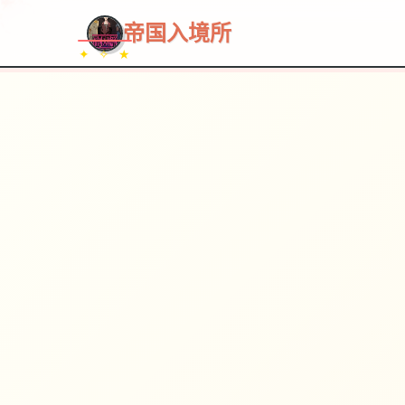
帝国入境所
✦ ✧ ★