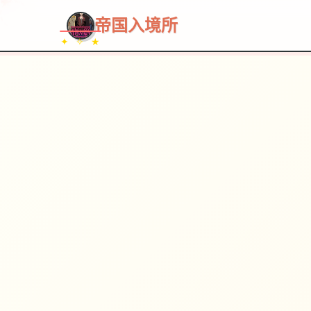
帝国入境所
✦ ✧ ★