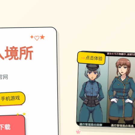
★
♡
✦
入境所
→
↗
点击体验
超棒！
官网
手机游戏
→
✦ ★
下载
✧
♡
★
♥