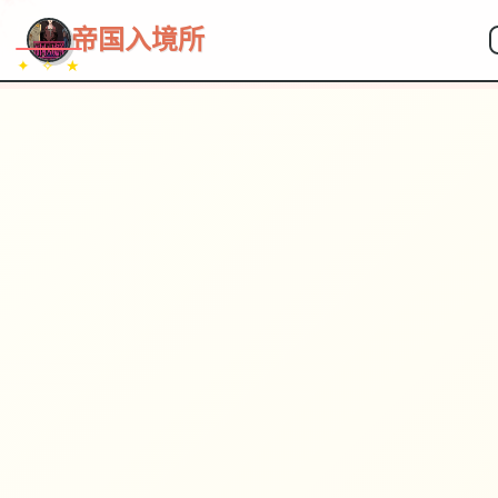
帝国入境所
✦ ✧ ★