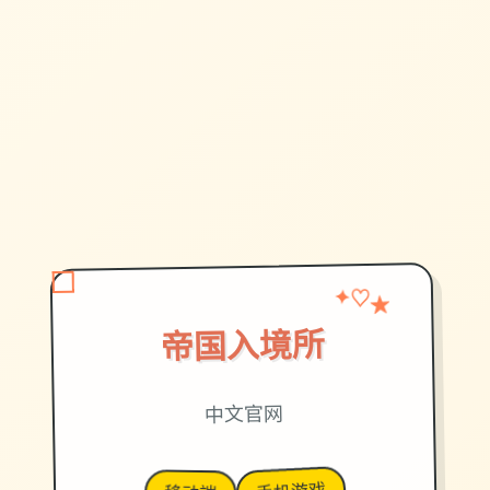
★
✦
♡
帝国入境所
中文官网