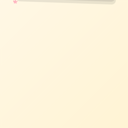
✧
♡
★
♥