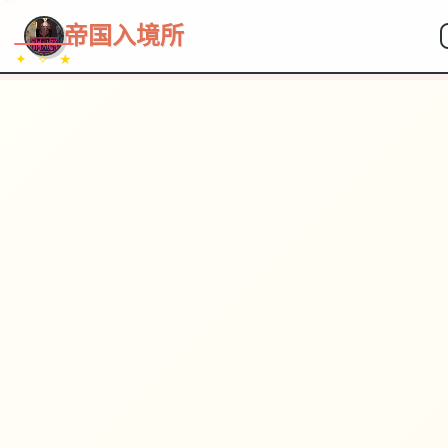
~~~
★
♡
✦
✧
♥
~
帝国入境所
✦ ✧ ★