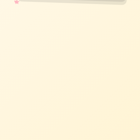
✧
♡
★
♥