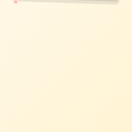
✧
♡
★
♥