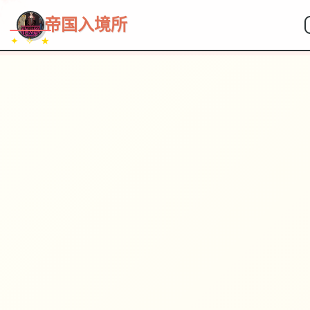
帝国入境所
✦ ✧ ★