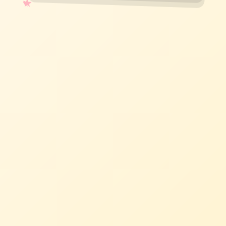
✧
♡
★
♥