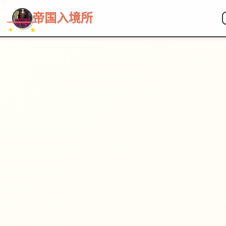
~~~
★
♡
✦
✧
♥
~
→
↗
帝国入境所
✦ ✧ ★