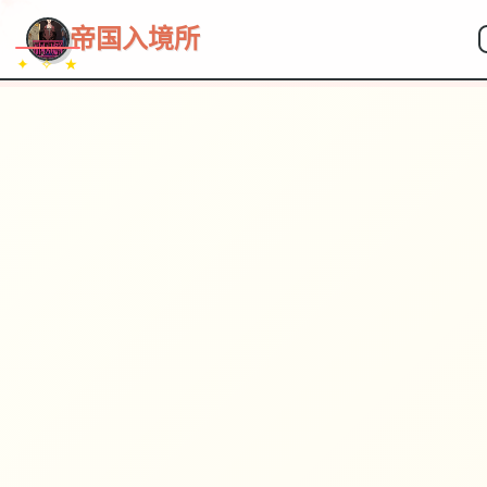
~~~
★
♡
✦
✧
♥
~
→
↗
帝国入境所
✦ ✧ ★