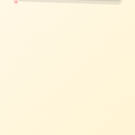
✧
♡
★
♥