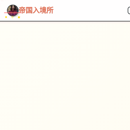
帝国入境所
✦ ✧ ★