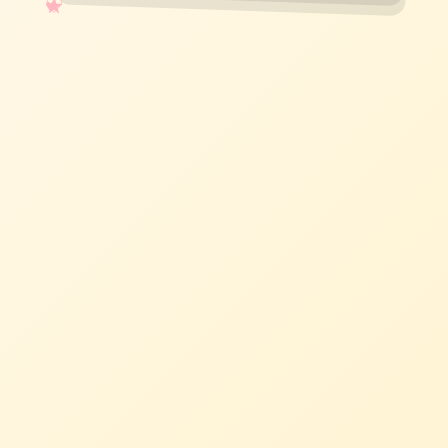
✧
♡
★
♥