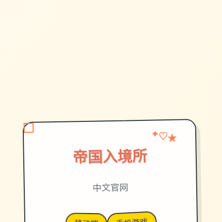
★
✦
♡
帝国入境所
中文官网